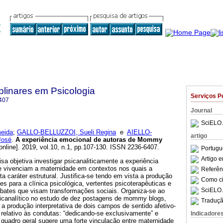
iplinares em Psicologia
Serviços P
407
Journal
SciELO 
eida
;
GALLO-BELLUZZOI, Sueli Regina
e
AIELLO-
artigo
José
.
A experiência emocional de autoras de Mommy
online]. 2019, vol.10, n.1, pp.107-130. ISSN 2236-6407.
Portugu
Artigo 
sa objetiva investigar psicanaliticamente a experiência
e vivenciam a maternidade em contextos nos quais a
Referên
a caráter estrutural. Justifica-se tendo em vista a produção
Como cit
s para a clínica psicológica, vertentes psicoterapêuticas e
SciELO 
debates que visam transformações sociais. Organiza-se ao
icanalítico no estudo de dez postagens de mommy blogs,
Traduçã
 a produção interpretativa de dois campos de sentido afetivo-
relativo às condutas: “dedicando-se exclusivamente” e
Indicadore
O quadro geral sugere uma forte vinculação entre maternidade