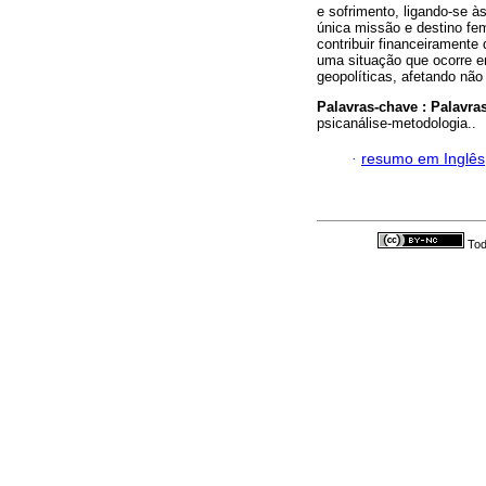
e sofrimento, ligando-se 
única missão e destino fem
contribuir financeiramente 
uma situação que ocorre em
geopolíticas, afetando não
Palavras-chave :
Palavra
psicanálise-metodologia..
·
resumo em Inglês
Tod