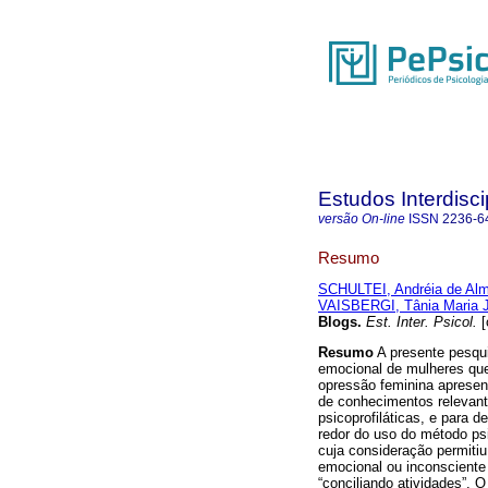
Estudos Interdisc
versão On-line
ISSN
2236-6
Resumo
SCHULTEI, Andréia de Alm
VAISBERGI, Tânia Maria 
Blogs
.
Est. Inter. Psicol.
[
Resumo
A presente pesqui
emocional de mulheres qu
opressão feminina apresent
de conhecimentos relevante
psicoprofiláticas, e para 
redor do uso do método ps
cuja consideração permitiu
emocional ou inconsciente 
“conciliando atividades”. 