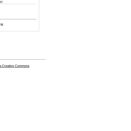
ar
nk
a Creative Commons