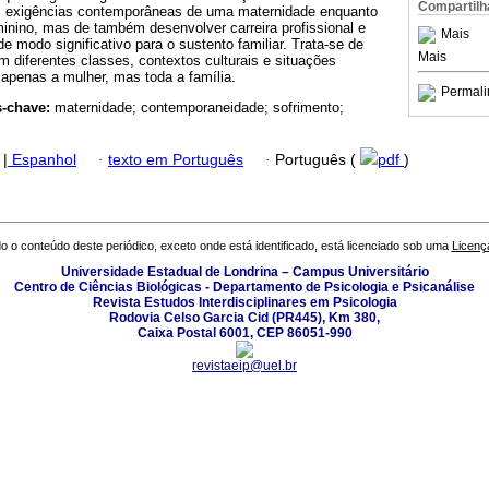
Compartilh
às exigências contemporâneas de uma maternidade enquanto
inino, mas de também desenvolver carreira profissional e
Mais
de modo significativo para o sustento familiar. Trata-se de
Mais
 diferentes classes, contextos culturais e situações
 apenas a mulher, mas toda a família.
Permali
s-chave:
maternidade; contemporaneidade; sofrimento;
|
Espanhol
·
texto em Português
·
Português (
pdf
)
o o conteúdo deste periódico, exceto onde está identificado, está licenciado sob uma
Licenç
Universidade Estadual de Londrina – Campus Universitário
Centro de Ciências Biológicas - Departamento de Psicologia e Psicanálise
Revista Estudos Interdisciplinares em Psicologia
Rodovia Celso Garcia Cid (PR445), Km 380,
Caixa Postal 6001, CEP 86051-990
revistaeip@uel.br