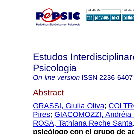
Estudos Interdisciplina
Psicologia
On-line version
ISSN
2236-6407
Abstract
GRASSI, Giulia Oliva
;
COLTRO
Pires
;
GIACOMOZZI, Andréia 
ROSA, Tathiana Reche Santa
psicólogo con el grupo de a