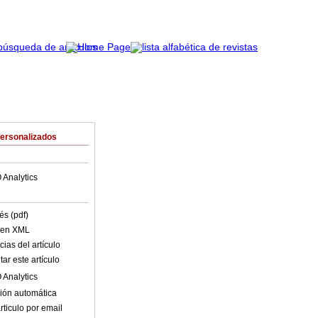
Personalizados
 Analytics
és (pdf)
o en XML
ias del artículo
ar este artículo
 Analytics
ión automática
rticulo por email