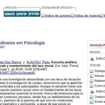
iplinares em Psicologia
Servicios 
6407
Revista
SciELO
la Dias Ramos
y
KLAUTAU, Perla
.
Escucha analítica
Articulo
ate y mantenimiento del lazo social
.
Est. Inter. Psicol.
3, suppl.1, pp.45-60. ISSN 2236-6407.
Portugu
236-6407.2020v11n3suplp45
.
Articul
de una investigación desarrollada con una beca de iniciación
Referenc
ante la investigación de campo, observamos que la aparición
Como cit
vilizaba a los participantes. Aunque la narración fuese una
ecepción posterior actuó como un fortalecimiento de los lazos
SciELO
proponemos examinar la función clínica del testimonio para la
Traducc
 en contextos precarios, donde hay un debilitamiento de los
to, partimos de la premisa de que vivir en condiciones
Enviar a
e traumático y excluyente, a pesar de que existe un