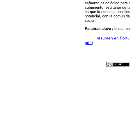
esfuerzo psicológico para r
sufrimiento resultante de l
es que la escucha analíti
potencial, con la comunida
social.
Palabras clave :
desamparo
·
resumen en Port
pdf
)