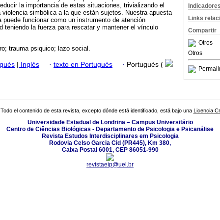
educir la importancia de estas situaciones, trivializando el
Indicadore
a violencia simbólica a la que están sujetos. Nuestra apuesta
Links rela
ca puede funcionar como un instrumento de atención
d teniendo la fuerza para rescatar y mantener el vínculo
Compartir
Otros
; trauma psiquico; lazo social.
Otros
ugués
|
Inglés
·
texto en Portugués
·
Portugués (
Permali
Todo el contenido de esta revista, excepto dónde está identificado, está bajo una
Licencia 
Universidade Estadual de Londrina – Campus Universitário
Centro de Ciências Biológicas - Departamento de Psicologia e Psicanálise
Revista Estudos Interdisciplinares em Psicologia
Rodovia Celso Garcia Cid (PR445), Km 380,
Caixa Postal 6001, CEP 86051-990
revistaeip@uel.br