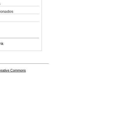
s
cionados
nk
Creative Commons