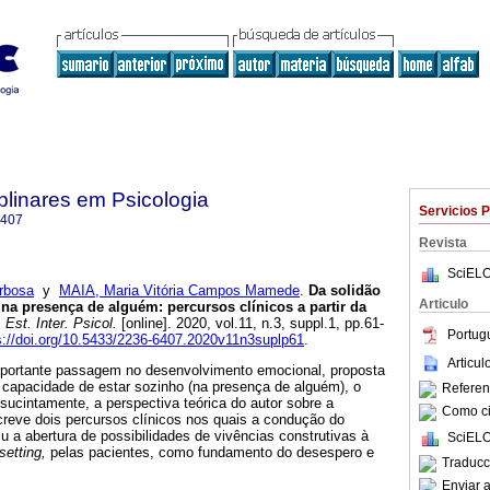
iplinares em Psicologia
Servicios 
6407
Revista
SciELO
rbosa
y
MAIA, Maria Vitória Campos Mamede
.
Da solidão
Articulo
ó na presença de alguém
:
percursos clínicos a partir da
.
Est. Inter. Psicol.
[online]. 2020, vol.11, n.3, suppl.1, pp.61-
Portug
s://doi.org/10.5433/2236-6407.2020v11n3suplp61
.
Articu
mportante passagem no desenvolvimento emocional, proposta
à capacidade de estar sozinho (na presença de alguém), o
Referenc
 sucintamente, a perspectiva teórica do autor sobre a
Como cit
reve dois percursos clínicos nos quais a condução do
iu a abertura de possibilidades de vivências construtivas à
SciELO
setting,
pelas pacientes, como fundamento do desespero e
Traducc
Enviar a