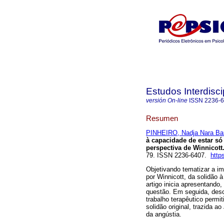
Estudos Interdisc
versión On-line
ISSN
2236-
Resumen
PINHEIRO, Nadja Nara Ba
à capacidade de estar s
perspectiva de Winnicott
79. ISSN 2236-6407.
http
Objetivando tematizar a i
por Winnicott, da solidão 
artigo inicia apresentando,
questão. Em seguida, desc
trabalho terapêutico permit
solidão original, trazida ao
da angústia.