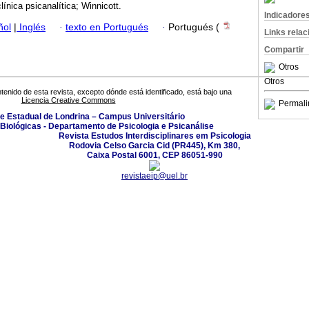
clínica psicanalítica; Winnicott.
Indicadore
ñol
|
Inglés
·
texto en Portugués
·
Portugués (
Links rela
Compartir
Otros
Otros
tenido de esta revista, excepto dónde está identificado, está bajo una
Licencia Creative Commons
Permali
e Estadual de Londrina – Campus Universitário
Biológicas - Departamento de Psicologia e Psicanálise
Revista Estudos Interdisciplinares em Psicologia
Rodovia Celso Garcia Cid (PR445), Km 380,
Caixa Postal 6001, CEP 86051-990
revistaeip@uel.br