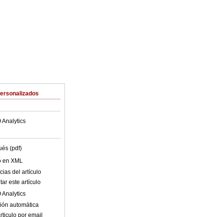
Personalizados
 Analytics
ués (pdf)
lo en XML
ias del artículo
ar este artículo
 Analytics
ión automática
rticulo por email