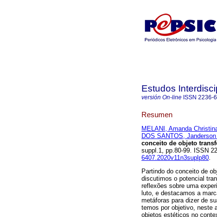
Estudos Interdisc
versión On-line
ISSN
2236-
Resumen
MELANI, Amanda Christina
DOS SANTOS, Janderson F
conceito de objeto trans
suppl.1, pp.80-99. ISSN 
6407.2020v11n3suplp80
.
Partindo do conceito de ob
discutimos o potencial tr
reflexões sobre uma exper
luto, e destacamos a marca
metáforas para dizer de sua
temos por objetivo, neste a
objetos estéticos no conte