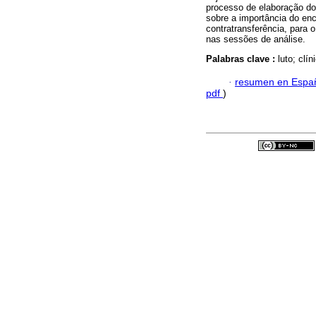
processo de elaboração do
sobre a importância do enco
contratransferência, para 
nas sessões de análise.
Palabras clave :
luto; clín
·
resumen en Espa
pdf
)