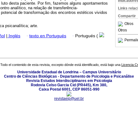
Indicadore
 luto desta paciente. Por fim, fazemos alguns apontamentos
ntro analítico, na relação de transferência-
Links rela
o potencial de transformação dos encontros estéticos vividos
Compartir
Otros
ica psicanalítica; arte.
Otros
ñol
|
Inglés
·
texto en Portugués
·
Portugués (
Permali
Todo el contenido de esta revista, excepto dónde está identificado, está bajo una
Licencia 
Universidade Estadual de Londrina – Campus Universitário
Centro de Ciências Biológicas - Departamento de Psicologia e Psicanálise
Revista Estudos Interdisciplinares em Psicologia
Rodovia Celso Garcia Cid (PR445), Km 380,
Caixa Postal 6001, CEP 86051-990
revistaeip@uel.br