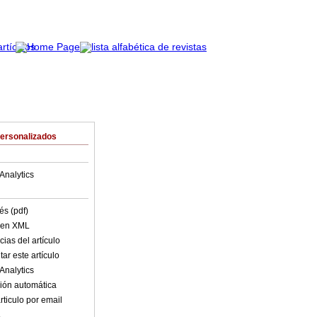
Personalizados
Analytics
és (pdf)
o en XML
ias del artículo
ar este artículo
Analytics
ión automática
rticulo por email