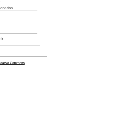
s
cionados
nk
Creative Commons