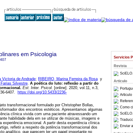
iplinares em Psicologia
Servicios 
6407
Revista
SciELO 
 Victoria de Andrade
;
RIBEIRO, Marina Ferreira da Rosa
y
Articulo
arias Silvestre
.
A poética do luto
:
reflexão a partir do
formacional
.
Est. Inter. Psicol.
[online]. 2020, vol.11, n.3,
Portugu
2236-6407.
https://doi.org/10.5433/2236-
Articul
Referenc
jeto transformacional formulado por Christopher Bollas,
Como cit
ansformador dos encontros estéticos. Apresentamos algumas
SciELO 
iência clínica vivida com uma paciente atravessando um
nte habilidade dela em se utilizar de músicas, imagens e
Traducc
 experiência emocional. A partir desta experiência clínica
Enviar a
rtigo, refletir a respeito da potência transformacional dos
xto analítico, que parecem ter um papel importante no