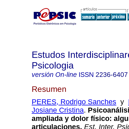
Estudos Interdisciplina
Psicologia
versión On-line
ISSN
2236-6407
Resumen
PERES, Rodrigo Sanches
y
Josiane Cristina
.
Psicoanálisi
ampliada y dolor físico
:
alg
articulaciones
.
Est. Inter. Psi