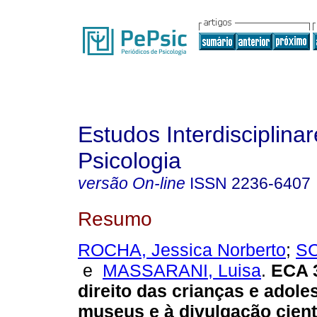
Estudos Interdisciplina
Psicologia
versão On-line
ISSN
2236-6407
Resumo
ROCHA, Jessica Norberto
;
SC
e
MASSARANI, Luisa
.
ECA 3
direito das crianças e adol
museus e à divulgação cient