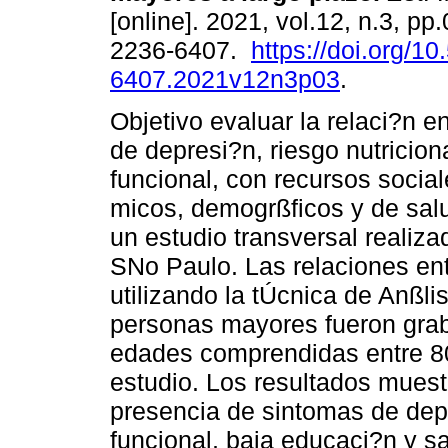
[online]. 2021, vol.12, n.3, p
2236-6407.
https://doi.org/1
6407.2021v12n3p03
.
Objetivo evaluar la relaci?n e
de depresi?n, riesgo nutricion
funcional, con recursos socia
micos, demogrßficos y de salu
un estudio transversal realiz
SNo Paulo. Las relaciones ent
utilizando la tÚcnica de Anßli
personas mayores fueron grab
edades comprendidas entre 80
estudio. Los resultados muest
presencia de sintomas de depre
funcional, baja educaci?n y s