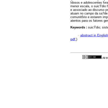
Idosos e adolescentes for
menor escala, o suicÝdio 
e associado ao discurso ps
atuam no campo da sa?de 
comunitßrio e estarem imp
atentos para os fatores ge
Keywords :
suicÝdio; sis
·
abstract in Englis
pdf
)
All 