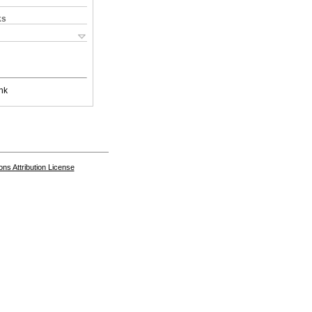
ks
nk
s Attribution License