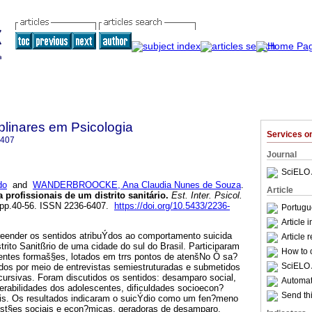
iplinares em Psicologia
Services 
6407
Journal
SciELO 
do
and
WANDERBROOCKE, Ana Claudia Nunes de Souza
.
Article
 profissionais de um distrito sanitário
.
Est. Inter. Psicol.
3, pp.40-56. ISSN 2236-6407.
https://doi.org/10.5433/2236-
Portugu
Article 
eender os sentidos atribuÝdos ao comportamento suicida
Article 
trito Sanitßrio de uma cidade do sul do Brasil. Participaram
How to c
rentes formaš§es, lotados em trrs pontos de atenšNo Ó sa?
SciELO 
dos por meio de entrevistas semiestruturadas e submetidos
cursivas. Foram discutidos os sentidos: desamparo social,
Automati
erabilidades dos adolescentes, dificuldades socioecon?
Send thi
is. Os resultados indicaram o suicÝdio como um fen?meno
st§es sociais e econ?micas, geradoras de desamparo.