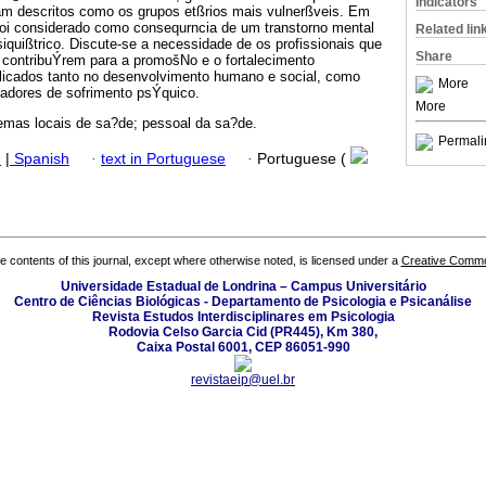
Indicators
am descritos como os grupos etßrios mais vulnerßveis. Em
foi considerado como consequrncia de um transtorno mental
Related lin
iquißtrico. Discute-se a necessidade de os profissionais que
Share
contribuÝrem para a promošNo e o fortalecimento
licados tanto no desenvolvimento humano e social, como
More
radores de sofrimento psÝquico.
More
temas locais de sa?de; pessoal da sa?de.
Permali
h
|
Spanish
·
text in Portuguese
·
Portuguese (
the contents of this journal, except where otherwise noted, is licensed under a
Creative Common
Universidade Estadual de Londrina – Campus Universitário
Centro de Ciências Biológicas - Departamento de Psicologia e Psicanálise
Revista Estudos Interdisciplinares em Psicologia
Rodovia Celso Garcia Cid (PR445), Km 380,
Caixa Postal 6001, CEP 86051-990
revistaeip@uel.br