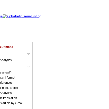
on Demand
Analytics
ese (pdf)
in xml format
references
ite this article
Analytics
c translation
s article by e-mail