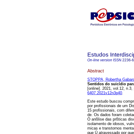
Estudos Interdisc
On-line version
ISSN
2236-
Abstract
STOPPA, Robertha Gabar
Sentidos do suicídio para
[online]. 2021, vol.12, n.
6407.2021v12n3p40
.
Este estudo buscou compr
por profissionais de um Dis
15 profissionais, com dife
de. Os dados foram coleta
Ó anßlise das prßticas dis
isolamento de idosos, vuln
micas e transtornos menta
que Ú atravessado por que