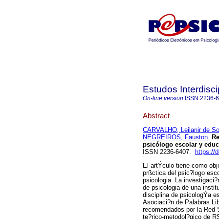
Estudos Interdisc
On-line version
ISSN
2236-
Abstract
CARVALHO, Leilanir de S
NEGREIROS, Fauston
.
Re
psicólogo escolar y educ
ISSN 2236-6407.
https:/
El artÝculo tiene como obj
prßctica del psic?logo esco
psicologia. La investigaci?
de psicologia de una insti
disciplina de psicologÝa e
Asociaci?n de Palabras Li
recomendados por la Red Se
te?rico-metodol?gico de RS