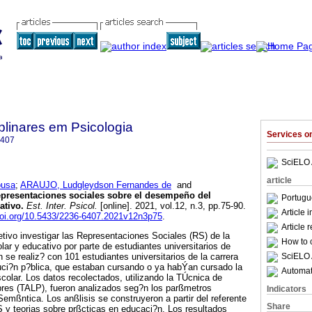
iplinares em Psicologia
Services 
6407
SciELO 
article
ousa
;
ARAUJO, Ludgleydson Fernandes de
and
presentaciones sociales sobre el desempeño del
Portugu
ativo
.
Est. Inter. Psicol.
[online]. 2021, vol.12, n.3, pp.75-90.
Article 
/doi.org/10.5433/2236-6407.2021v12n3p75
.
Article 
etivo investigar las Representaciones Sociales (RS) de la
How to c
lar y educativo por parte de estudiantes universitarios de
SciELO 
n se realiz? con 101 estudiantes universitarios de la carrera
tuci?n p?blica, que estaban cursando o ya habÝan cursado la
Automati
scolar. Los datos recolectados, utilizando la TÚcnica de
bres (TALP), fueron analizados seg?n los parßmetros
Indicators
mßntica. Los anßlisis se construyeron a partir del referente
Share
 y teorias sobre prßcticas en educaci?n. Los resultados