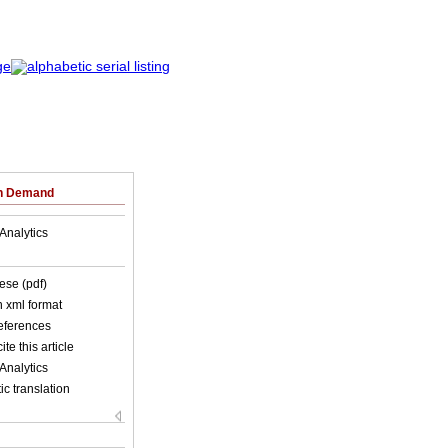
on Demand
Analytics
ese (pdf)
in xml format
references
ite this article
Analytics
c translation