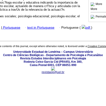
ic?loga escolar y educativa indicando la importancia de
More
ito escolar, actuando de manera crÝtica y articulada con la
More
ctica a travÚs de la relevancia de la actuaci?n.
es sociales; psicologia educacional; psicologia escolar; el
Permali
h
|
Portuguese
·
text in Portuguese
·
Portuguese (
pdf
)
the contents of this journal, except where otherwise noted, is licensed under a
Creative Common
Universidade Estadual de Londrina – Campus Universitário
Centro de Ciências Biológicas - Departamento de Psicologia e Psicanálise
Revista Estudos Interdisciplinares em Psicologia
Rodovia Celso Garcia Cid (PR445), Km 380,
Caixa Postal 6001, CEP 86051-990
revistaeip@uel.br