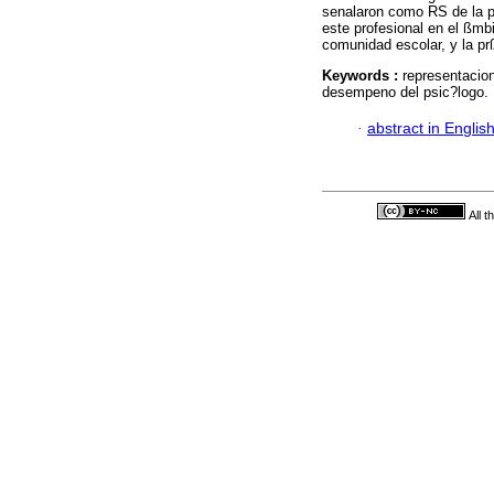
senalaron como RS de la ps
este profesional en el ßmb
comunidad escolar, y la prß
Keywords :
representacion
desempeno del psic?logo.
·
abstract in Englis
All 