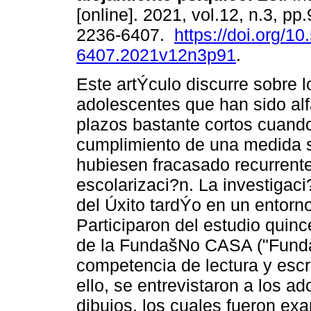
[online]. 2021, vol.12, n.3, p
2236-6407.
https://doi.org/1
6407.2021v12n3p91
.
Este artÝculo discurre sobre l
adolescentes que han sido al
plazos bastante cortos cuando
cumplimiento de una medida 
hubiesen fracasado recurrente
escolarizaci?n. La investigac
del Úxito tardÝo en un entorno
Participaron del estudio quin
de la FundašNo CASA ("Funda
competencia de lectura y escr
ello, se entrevistaron a los a
dibujos, los cuales fueron ex