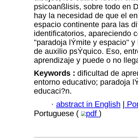
psicoanßlisis, sobre todo en 
hay la necesidad de que el e
espacio continente para las di
identificatorios, apareciendo 
"paradoja lÝmite y espacio" y 
de auxilio psÝquico. Eso, entre
aprendizaje y puede o no llega
Keywords :
dificultad de apr
entorno educativo; paradoja l
educaci?n.
·
abstract in English
|
Por
Portuguese (
pdf
)