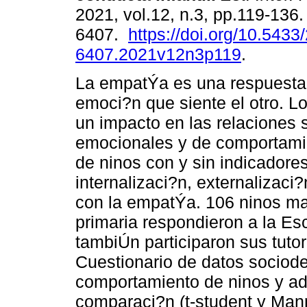
2021, vol.12, n.3, pp.119-136
6407.
https://doi.org/10.5433
6407.2021v12n3p119
.
La empatÝa es una respuesta
emoci?n que siente el otro. L
un impacto en las relaciones
emocionales y de comportamie
de ninos con y sin indicadore
internalizaci?n, externalizac
con la empatÝa. 106 ninos mat
primaria respondieron a la Es
tambiÚn participaron sus tuto
Cuestionario de datos sociode
comportamiento de ninos y ad
comparaci?n (t-student y Man