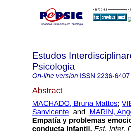
Estudos Interdisciplina
Psicologia
On-line version
ISSN
2236-6407
Abstract
MACHADO, Bruna Mattos
;
VI
Sanvicente
and
MARIN, Ang
Empatía y problemas emocio
conducta infantil
.
Est. Inter. 