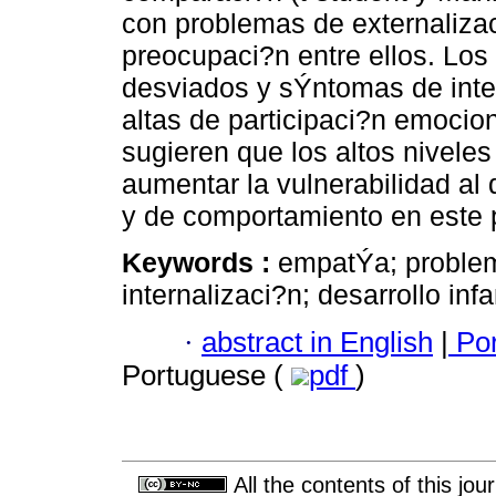
con problemas de externaliza
preocupaci?n entre ellos. Lo
desviados y sÝntomas de inte
altas de participaci?n emocion
sugieren que los altos nivele
aumentar la vulnerabilidad al
y de comportamiento en este p
Keywords :
empatÝa; problem
internalizaci?n; desarrollo infan
·
abstract in English
|
Por
Portuguese (
pdf
)
All the contents of this jo