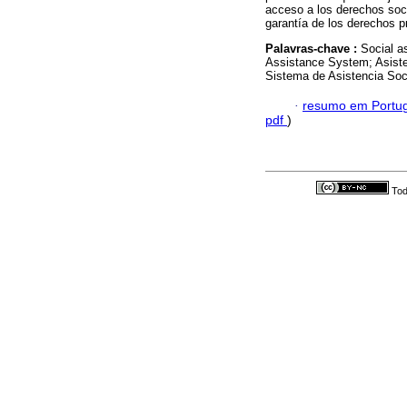
acceso a los derechos soci
garantía de los derechos p
Palavras-chave :
Social a
Assistance System; Asisten
Sistema de Asistencia Soci
·
resumo em Portu
pdf
)
Tod