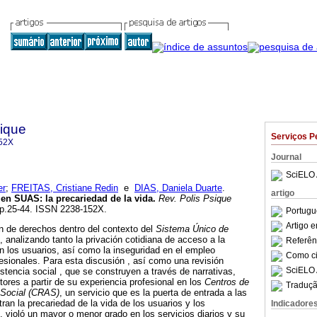
sique
Serviços P
52X
Journal
SciELO 
er
;
FREITAS, Cristiane Redin
e
DIAS, Daniela Duarte
.
artigo
s en SUAS
:
la precariedad de la vida
.
Rev. Polis Psique
, pp.25-44. ISSN 2238-152X.
Portugu
Artigo 
ión de derechos dentro del contexto del
Sistema Único de
, analizando tanto la privación cotidiana de acceso a la
Referên
n los usuarios, así como la inseguridad en el empleo
Como cit
esionales. Para esta discusión , así como una revisión
SciELO 
sistencia social , que se construyen a través de narrativas,
tores a partir de su experiencia profesional en los
Centros de
Traduçã
 Social (CRAS)
, un servicio que es la puerta de entrada a las
stran la precariedad de la vida de los usuarios y los
Indicadore
, violó un mayor o menor grado en los servicios diarios y su