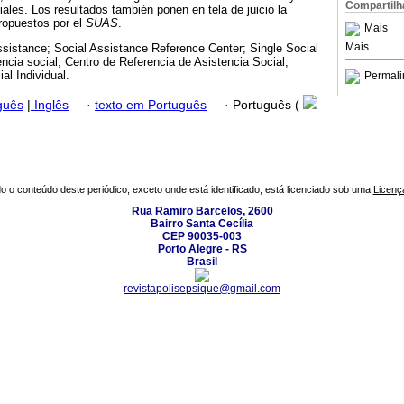
Compartilh
ales. Los resultados también ponen en tela de juicio la
ropuestos por el
SUAS
.
Mais
Mais
ssistance; Social Assistance Reference Center; Single Social
cia social; Centro de Referencia de Asistencia Social;
al Individual.
Permali
guês
|
Inglês
·
texto em Português
·
Português (
o o conteúdo deste periódico, exceto onde está identificado, está licenciado sob uma
Licenç
Rua Ramiro Barcelos, 2600
Bairro Santa Cecília
CEP 90035-003
Porto Alegre - RS
Brasil
revistapolisepsique@gmail.com