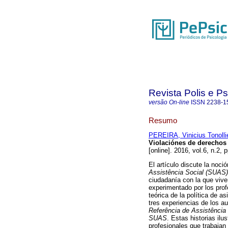
Revista Polis e P
versão On-line
ISSN
2238-1
Resumo
PEREIRA, Vinicius Tonolli
Violaciónes de derecho
[online]. 2016, vol.6, n.2
El artículo discute la noc
Assistência Social (SUAS)
ciudadanía con la que vive
experimentado por los prof
teórica de la política de a
tres experiencias de los au
Referência de Assistência
SUAS
. Estas historias ilu
profesionales que trabajan 