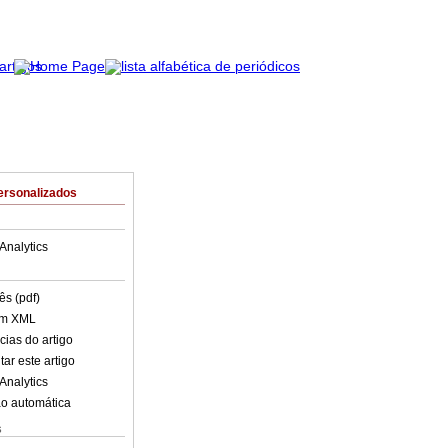
ersonalizados
Analytics
ês (pdf)
em XML
cias do artigo
ar este artigo
Analytics
o automática
s