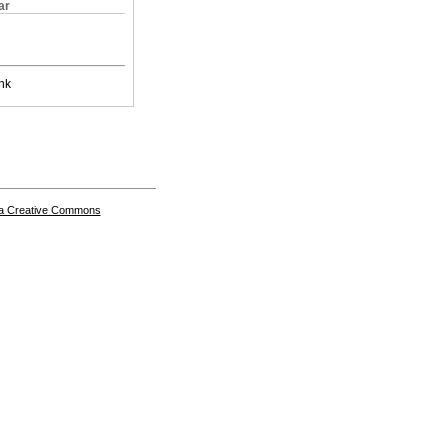
ar
nk
a Creative Commons