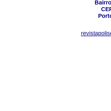
Bairro
CEP
Port
revistapol