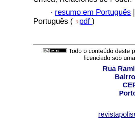
·
resumo em Português
|
Português (
pdf
)
Todo o conteúdo deste pe
licenciado sob um
Rua Rami
Bairro
CEP
Port
revistapol