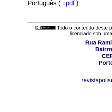
Português (
pdf
)
Todo o conteúdo deste pe
licenciado sob um
Rua Rami
Bairro
CEP
Port
revistapol