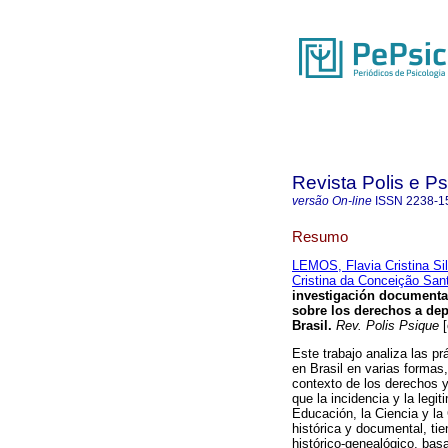
Revista Polis e P
versão On-line
ISSN
2238-1
Resumo
LEMOS, Flavia Cristina Sil
Cristina da Conceição San
investigación documenta
sobre los derechos a depo
Brasil
.
Rev. Polis Psique
[
Este trabajo analiza las prá
en Brasil en varias formas
contexto de los derechos 
que la incidencia y la legi
Educación, la Ciencia y la
histórica y documental, tie
histórico-genealógico, ba