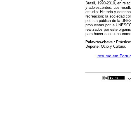
Brasil, 1990-2010, en relac
y adolescentes. Los result
estudio: Historia y derecho
recreación; la sociedad c
política pública de la UNE
propuestas por la UNESCO a
realizados por este organis
para hacer consultas como 
Palavras-chave :
Práctica
Deporte; Ocio y Cultura.
·
resumo em Portu
Tod