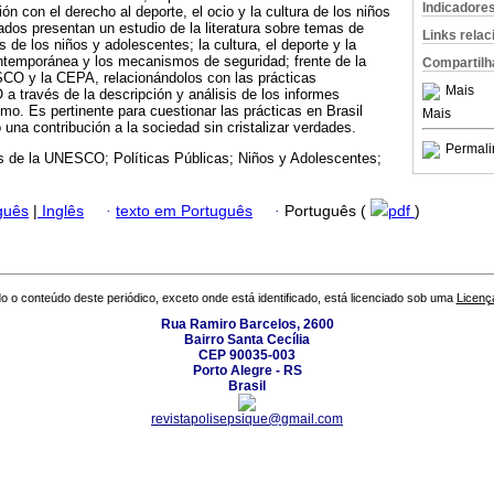
Indicadore
ión con el derecho al deporte, el ocio y la cultura de los niños
ados presentan un estudio de la literatura sobre temas de
Links rela
s de los niños y adolescentes; la cultura, el deporte y la
ontemporánea y los mecanismos de seguridad; frente de la
Compartilh
SCO y la CEPA, relacionándolos con las prácticas
Mais
 través de la descripción y análisis de los informes
mo. Es pertinente para cuestionar las prácticas en Brasil
Mais
una contribución a la sociedad sin cristalizar verdades.
Permali
s de la UNESCO; Políticas Públicas; Niños y Adolescentes;
guês
|
Inglês
·
texto em Português
·
Português (
pdf
)
o o conteúdo deste periódico, exceto onde está identificado, está licenciado sob uma
Licenç
Rua Ramiro Barcelos, 2600
Bairro Santa Cecília
CEP 90035-003
Porto Alegre - RS
Brasil
revistapolisepsique@gmail.com