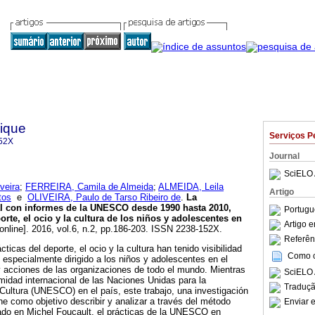
sique
Serviços P
52X
Journal
SciELO 
veira
;
FERREIRA, Camila de Almeida
;
ALMEIDA, Leila
Artigo
tos
e
OLIVEIRA, Paulo de Tarso Ribeiro de
.
La
l con informes de la UNESCO desde 1990 hasta 2010,
Portugu
rte, el ocio y la cultura de los niños y adolescentes en
Artigo 
online]. 2016, vol.6, n.2, pp.186-203. ISSN 2238-152X.
Referên
cticas del deporte, el ocio y la cultura han tenido visibilidad
Como ci
, especialmente dirigido a los niños y adolescentes en el
y acciones de las organizaciones de todo el mundo. Mientras
SciELO 
timidad internacional de las Naciones Unidas para la
Traduçã
 Cultura (UNESCO) en el país, este trabajo, una investigación
ne como objetivo describir y analizar a través del método
Enviar e
sado en Michel Foucault, el prácticas de la UNESCO en