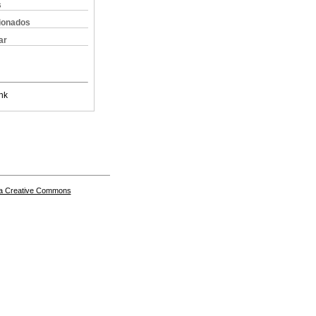
s
cionados
ar
nk
a Creative Commons