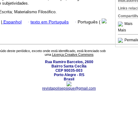
Indicadore
e subjetividades.
Links rela
Escrita; Materialismo Filosófico.
Compartilh
|
Espanhol
·
texto em Português
·
Português (
Mais
Mais
Permali
údo deste periódico, exceto onde está identificado, está licenciado sob
uma
Licença Creative Commons
Rua Ramiro Barcelos, 2600
Bairro Santa Cecília
CEP 90035-003
Porto Alegre - RS
Brasil
revistapolisepsique@gmail.com