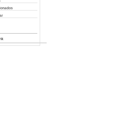
s
cionados
ar
nk