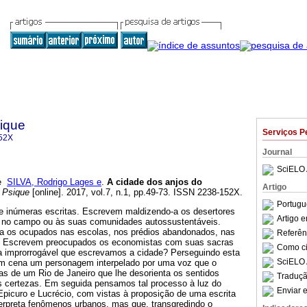
sique
Serviços P
52X
Journal
SciELO 
e
SILVA, Rodrigo Lages e
.
A cidade dos anjos do
Artigo
 Psique
[online]. 2017, vol.7, n.1, pp.49-73. ISSN 2238-152X.
Portugu
de inúmeras escritas. Escrevem maldizendo-a os desertores
Artigo 
no campo ou às suas comunidades autossustentáveis.
a os ocupados nas escolas, nos prédios abandonados, nas
Referên
s. Escrevem preocupados os economistas com suas sacras
Como cit
na improrrogável que escrevamos a cidade? Perseguindo esta
SciELO 
em cena um personagem interpelado por uma voz que o
as de um Rio de Janeiro que lhe desorienta os sentidos
Traduçã
is certezas. Em seguida pensamos tal processo à luz do
Enviar e
 Epicuro e Lucrécio, com vistas à proposição de uma escrita
erpreta fenômenos urbanos, mas que, transgredindo o