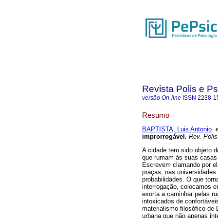
Revista Polis e P
versão On-line
ISSN
2238-1
Resumo
BAPTISTA, Luis Antonio
improrrogável
.
Rev. Polis
A cidade tem sido objeto 
que rumam às suas casas 
Escrevem clamando por el
praças, nas universidade
probabilidades. O que tor
interrogação, colocamos 
exorta a caminhar pelas ru
intoxicados de confortáve
materialismo filosófico de
urbana que não apenas int