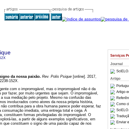
sique
Serviços P
52X
Journal
SciELO 
signo da nossa paixão
.
Rev. Polis Psique
[online]. 2017,
Artigo
 2238-152X.
Portugu
gente com o improrrogável, mas o improrrogável não é da
Artigo 
u por fazer, por muito urgentes que sejam. O improrrogável,
r a sua mediação pelo projeto. Mesmo na confusão das
Referên
os involucrados como atores da nossa própria história,
Como cit
 não contribua para a obra humana parece poder esperar, faz
SciELO 
a consumação imediata, uma entrega total e cega. A
ofia, constituem formas privilegiadas do improrrogável. O
Traduçã
xplorá-las, a partir de alguns exemplos significativos, em
Enviar e
m que constituem o signo de uma paixão capaz de nos