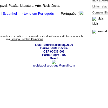
Indicadore
ável; Paixão; Literatura; Arte; Resistência.
Links rela
Compartilh
|
Espanhol
·
texto em Português
·
Português (
Mais
Mais
Permali
údo deste periódico, exceto onde está identificado, está licenciado sob
uma
Licença Creative Commons
Rua Ramiro Barcelos, 2600
Bairro Santa Cecília
CEP 90035-003
Porto Alegre - RS
Brasil
revistapolisepsique@gmail.com