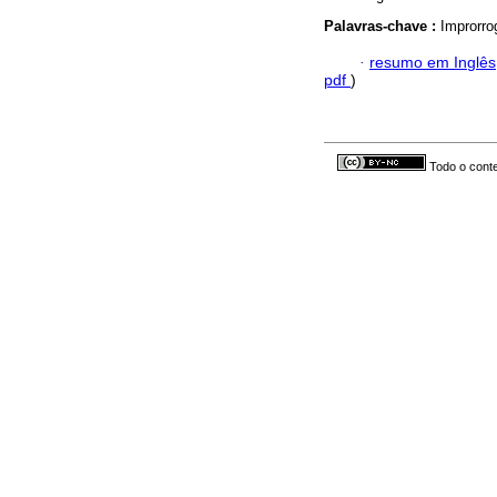
Palavras-chave :
Improrrog
·
resumo em Inglês
pdf
)
Todo o conte