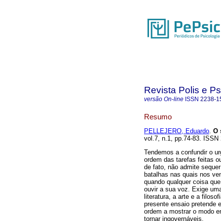
Revista Polis e P
versão On-line
ISSN
2238-1
Resumo
PELLEJERO, Eduardo
.
O 
vol.7, n.1, pp.74-83. ISSN
Tendemos a confundir o ur
ordem das tarefas feitas o
de fato, não admite seque
batalhas nas quais nos vem
quando qualquer coisa que
ouvir a sua voz. Exige um
literatura, a arte e a filos
presente ensaio pretende e
ordem a mostrar o modo e
tornar ingovernáveis.