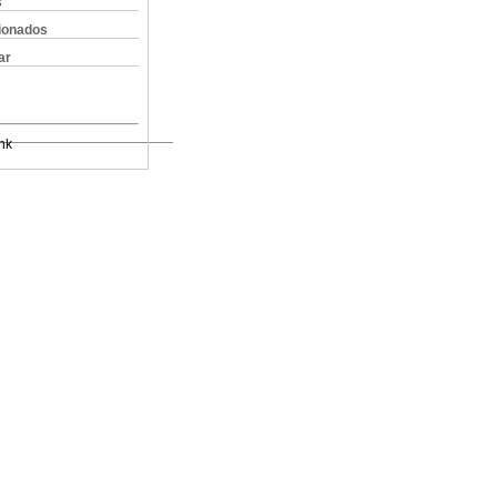
s
cionados
ar
nk