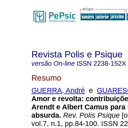
Revista Polis e Psique
versão On-line
ISSN
2238-152X
Resumo
GUERRA, André
e
GUARESC
Amor e revolta
:
contribuiçõ
Arendt e Albert Camus para
absurda
.
Rev. Polis Psique
[o
vol.7, n.1, pp.84-100. ISSN 2