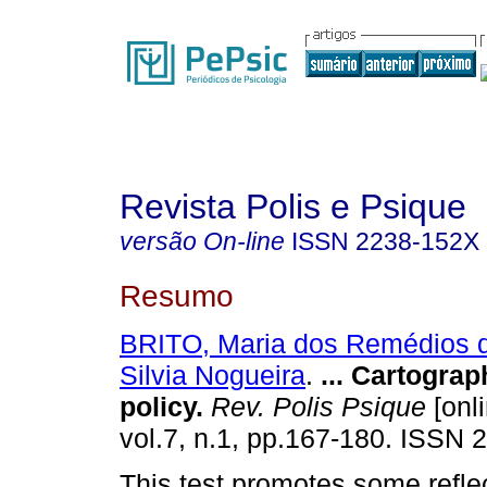
Revista Polis e Psique
versão On-line
ISSN
2238-152X
Resumo
BRITO, Maria dos Remédios 
Silvia Nogueira
.
... Cartograph
policy
.
Rev. Polis Psique
[onli
vol.7, n.1, pp.167-180. ISSN 
This test promotes some refle