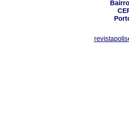
Bairro
CEP
Port
revistapol