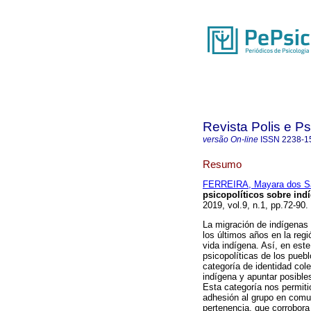
Revista Polis e P
versão On-line
ISSN
2238-1
Resumo
FERREIRA, Mayara dos S
psicopolíticos sobre ind
2019, vol.9, n.1, pp.72-90
La migración de indígenas 
los últimos años en la reg
vida indígena. Así, en est
psicopolíticas de los pueb
categoría de identidad cole
indígena y apuntar posible
Esta categoría nos permiti
adhesión al grupo en comun
pertenencia, que corrobora 