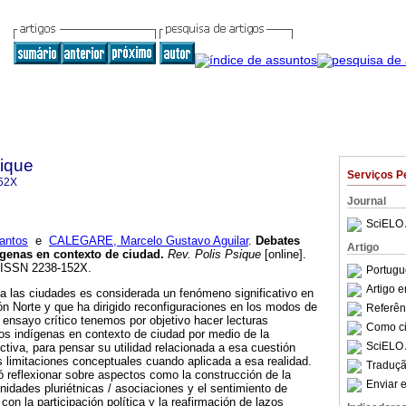
sique
Serviços P
52X
Journal
SciELO 
antos
e
CALEGARE, Marcelo Gustavo Aguilar
.
Debates
Artigo
ígenas en contexto de ciudad
.
Rev. Polis Psique
[online].
. ISSN 2238-152X.
Portugu
Artigo 
a las ciudades es considerada un fenómeno significativo en
ión Norte y que ha dirigido reconfiguraciones en los modos de
Referên
e ensayo crítico tenemos por objetivo hacer lecturas
Como cit
los indígenas en contexto de ciudad por medio de la
SciELO 
ctiva, para pensar su utilidad relacionada a esa cuestión
s limitaciones conceptuales cuando aplicada a esa realidad.
Traduçã
ó reflexionar sobre aspectos como la construcción de la
Enviar e
idades pluriétnicas / asociaciones y el sentimiento de
con la participación política y la reafirmación de lazos