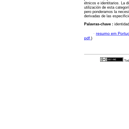
étnicos e identitarios. La 
utilización de esta categor
pero ponderamos la necesid
derivadas de las especific
Palavras-chave :
identida
·
resumo em Portu
pdf
)
Tod