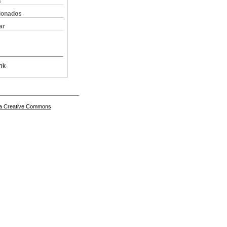
s
cionados
ar
nk
a Creative Commons