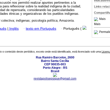
Indicadore
discusión nos permitió realizar apuntes pertinentes a la
ía para reflexionar sobre la realidad indígena de la ciudad,
Links rela
ad de repensarla, considerando las particularidades
Compartilh
idades étnicas y organizativas de los pueblos indígenas.
Mais
d colectiva; indígenas; psicología política; Amazonía.
Mais
guês
|
Inglês
·
texto em Português
·
Português (
Permali
o o conteúdo deste periódico, exceto onde está identificado, está licenciado sob uma
Licenç
Rua Ramiro Barcelos, 2600
Bairro Santa Cecília
CEP 90035-003
Porto Alegre - RS
Brasil
revistapolisepsique@gmail.com