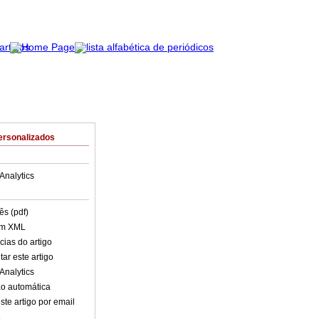
ersonalizados
Analytics
ês (pdf)
em XML
cias do artigo
ar este artigo
Analytics
o automática
ste artigo por email