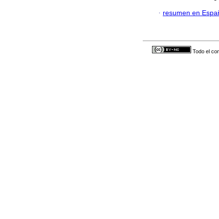
·
resumen en Espa
Todo el con