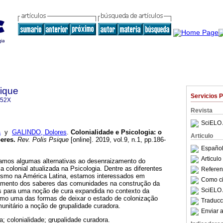
sique
Servicios 
152X
Revista
SciELO 
a
y
GALINDO, Dolores
.
Colonialidade e Psicologia
:
o
Articulo
eres
.
Rev. Polis Psique
[online]. 2019, vol.9, n.1, pp.186-
Español
Articul
rdamos algumas alternativas ao desenraizamento do
colonial atualizada na Psicologia. Dentre as diferentes
Referenc
ismo na América Latina, estamos interessados em
Como cit
zamento dos saberes das comunidades na construção da
SciELO 
s para uma noção de cura expandida no contexto da
o uma das formas de deixar o estado de colonização
Traducc
unitário a noção de grupalidade curadora.
Enviar a
a; colonialidade; grupalidade curadora.