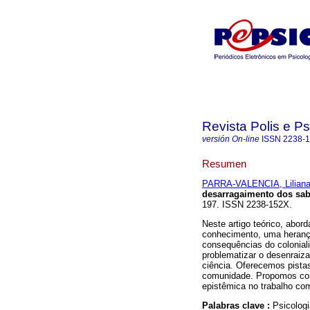
Revista Polis e P
versión On-line
ISSN
2238-
Resumen
PARRA-VALENCIA, Lilian
desarragaimento dos sab
197. ISSN 2238-152X.
Neste artigo teórico, abo
conhecimento, uma herança 
consequências do colonial
problematizar o desenrai
ciência. Oferecemos pista
comunidade. Propomos com
epistêmica no trabalho com
Palabras clave :
Psicologi