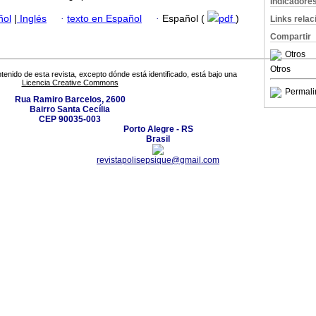
Indicadore
ñol
|
Inglés
·
texto en Español
·
Español (
pdf
)
Links rela
Compartir
Otros
Otros
tenido de esta revista, excepto dónde está identificado, está bajo una
Licencia Creative Commons
Permali
Rua Ramiro Barcelos, 2600
Bairro Santa Cecília
CEP 90035-003
Porto Alegre - RS
Brasil
revistapolisepsique@gmail.com