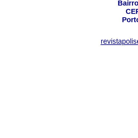
Bairro
CEP
Port
revistapol