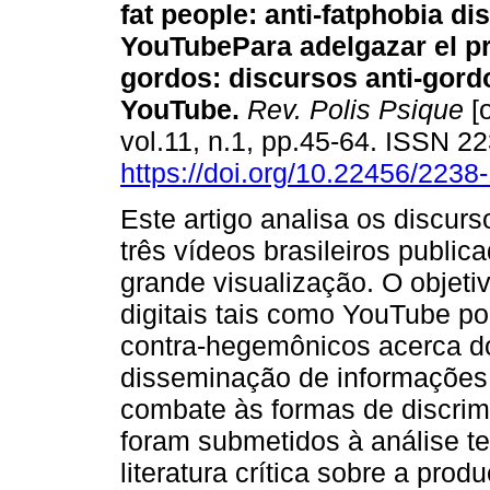
fat people
:
anti-fatphobia di
YouTube
Para adelgazar el pr
gordos
:
discursos anti-gord
YouTube
.
Rev. Polis Psique
[o
vol.11, n.1, pp.45-64. ISSN 
https://doi.org/10.22456/223
Este artigo analisa os discur
três vídeos brasileiros publ
grande visualização. O objeti
digitais tais como YouTube po
contra-hegemônicos acerca d
disseminação de informações 
combate às formas de discrim
foram submetidos à análise te
literatura crítica sobre a prod