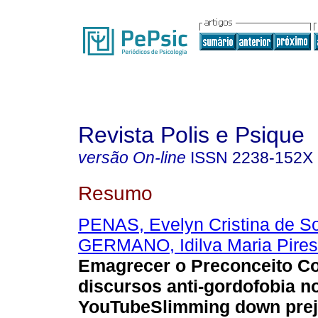
Revista Polis e Psique
versão On-line
ISSN
2238-152X
Resumo
PENAS, Evelyn Cristina de S
GERMANO, Idilva Maria Pires
Emagrecer o Preconceito C
discursos anti-gordofobia n
YouTube
Slimming down prej