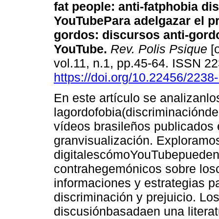
fat people
:
anti-fatphobia di
YouTube
Para adelgazar el pr
gordos
:
discursos anti-gord
YouTube
.
Rev. Polis Psique
[o
vol.11, n.1, pp.45-64. ISSN 
https://doi.org/10.22456/223
En este artículo se analizanlo
lagordofobia(discriminaciónde
vídeos brasileños publicado
granvisualización. Exploramo
digitalescómoYouTubepueden d
contrahegemónicos sobre losc
informaciones y estrategias p
discriminación y prejuicio. Lo
discusiónbasadaen una literat