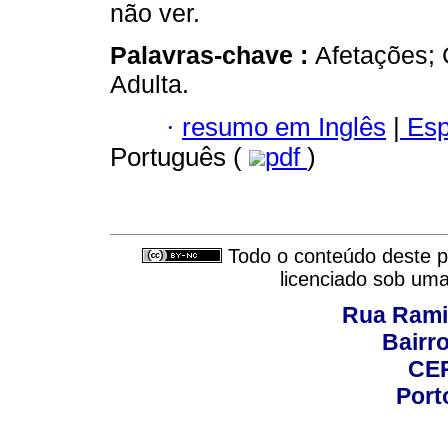
não ver.
Palavras-chave :
Afetações; 
Adulta.
·
resumo em Inglês
|
Esp
Português (
pdf
)
Todo o conteúdo deste pe
licenciado sob um
Rua Rami
Bairro
CEP
Port