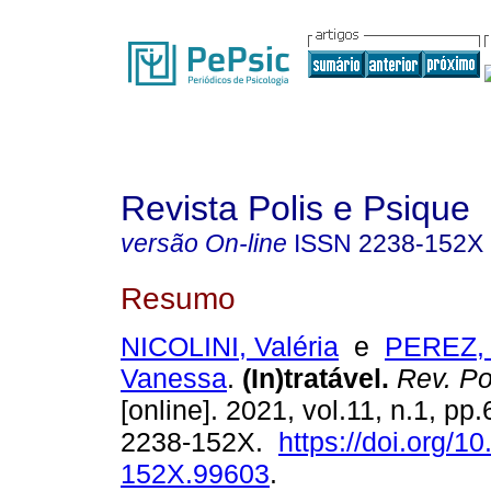
Revista Polis e Psique
versão On-line
ISSN
2238-152X
Resumo
NICOLINI, Valéria
e
PEREZ, 
Vanessa
.
(In)tratável
.
Rev. Po
[online]. 2021, vol.11, n.1, pp
2238-152X.
https://doi.org/1
152X.99603
.