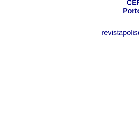
CEP
Port
revistapol