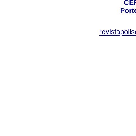
CEP
Port
revistapol