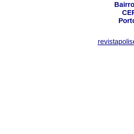
Bairro
CEP
Port
revistapol