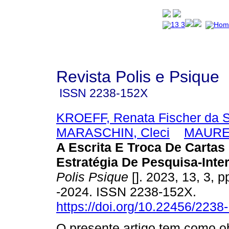
Revista Polis e Psique
ISSN
2238-152X
KROEFF, Renata Fischer da Si
MARASCHIN, Cleci
MAURE
A Escrita E Troca De Carta
Estratégia De Pesquisa-Inte
Polis Psique
[]. 2023, 13, 3, 
-2024. ISSN 2238-152X.
https://doi.org/10.22456/223
O presente artigo tem como obj