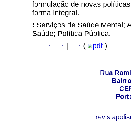
formulação de novas política
forma integral.
:
Serviços de Saúde Mental; 
Saúde; Política Pública.
·
·
|
·
(
pdf
)
Rua Rami
Bairro
CEP
Port
revistapol