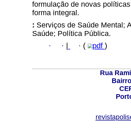
formulação de novas política
forma integral.
:
Serviços de Saúde Mental; 
Saúde; Política Pública.
·
·
|
·
(
pdf
)
Rua Rami
Bairro
CEP
Port
revistapol