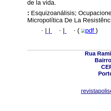
de la vida.
:
Esquizoanálisis; Ocupacion
Micropolítica De La Resistênci
·
|
|
·
|
·
(
pdf
)
Rua Rami
Bairro
CEP
Port
revistapol