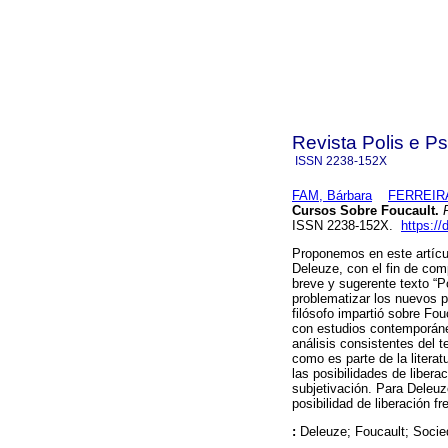
Revista Polis e P
ISSN
2238-152X
FAM, Bárbara
FERREIRA
Cursos Sobre Foucault.
R
ISSN 2238-152X.
https:/
Proponemos en este artícul
Deleuze, con el fin de com
breve y sugerente texto “P
problematizar los nuevos 
filósofo impartió sobre Fo
con estudios contemporáne
análisis consistentes del t
como es parte de la literat
las posibilidades de liber
subjetivación. Para Deleuz
posibilidad de liberación 
:
Deleuze; Foucault; Socied