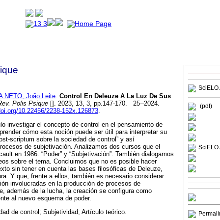
sique
SciELO 
 NETO, João Leite
.
Control En Deleuze A La Luz De Sus
ev. Polis Psique
[]. 2023, 13, 3, pp.147-170. 25--2024.
(pdf)
/doi.org/10.22456/2238-152x.126873
.
o investigar el concepto de control en el pensamiento de
prender cómo esta noción puede ser útil para interpretar su
ost-scriptum sobre la sociedad de control” y así
procesos de subjetivación. Analizamos dos cursos que el
SciELO 
ucault en 1986: “Poder” y “Subjetivación”. También dialogamos
os sobre el tema. Concluimos que no es posible hacer
exto sin tener en cuenta las bases filosóficas de Deleuze,
ura. Y que, frente a ellos, también es necesario considerar
ación involucradas en la producción de procesos de
e, además de la lucha, la creación se configura como
frente al nuevo esquema de poder.
ad de control; Subjetividad; Artículo teórico.
Permali