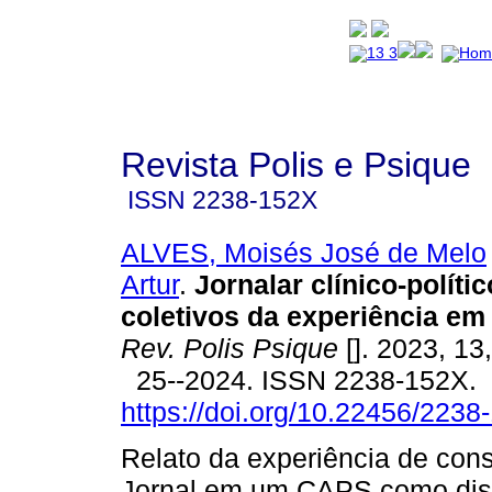
Revista Polis e Psique
ISSN
2238-152X
ALVES, Moisés José de Melo
Artur
.
Jornalar clínico-políti
coletivos da experiência e
Rev. Polis Psique
[]. 2023, 13
25--2024. ISSN 2238-152X.
https://doi.org/10.22456/223
Relato da experiência de con
Jornal em um CAPS como disp