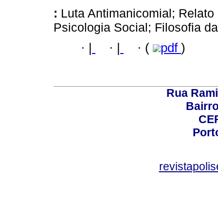
:
Luta Antimanicomial; Relato 
Psicologia Social; Filosofia d
·
|
·
|
·
(
pdf
)
Rua Rami
Bairro
CEP
Port
revistapol