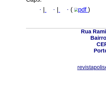
·
|
·
|
·
(
pdf
)
Rua Rami
Bairro
CEP
Port
revistapol