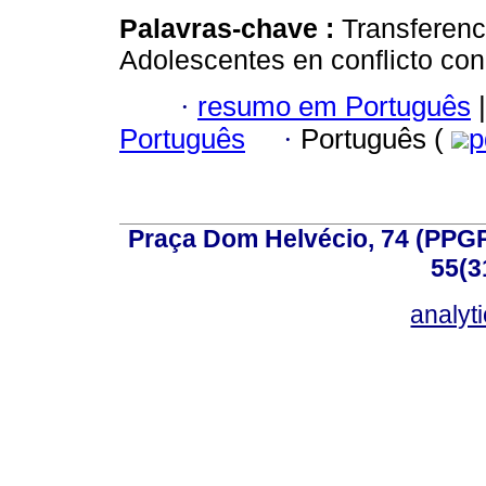
Palavras-chave :
Transferenc
Adolescentes en conflicto con 
·
resumo em Português
|
Português
·
Português (
p
Praça Dom Helvécio, 74 (PPGPSI
55(3
analyt