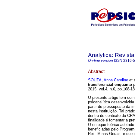
Analytica: Revista
On-line version
ISSN
2316-
Abstract
SOUZA, Anna Caroline
et a
transferencial enquanto 
2015, vol.4, n.6, pp.168-1
O presente artigo tem como
psicanalítica desenvolvida
partir do pressuposto da i
nesta instituição. Tal prát
dentro do contexto do CRAS
finalidade é fomentar a pr
O enfoque teórico adotado 
beneficiadas pelo Program
Rei - Minas Gerais, e que