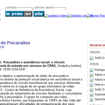
 de Psicanálise
Services 
5197
Journal
SciELO 
l.
Psicanálise e assistência social
:
o vínculo
Article
porta de entrada nos serviços do CRAS
.
Analytica
[online].
86. ISSN 2316-5197.
Portugu
Article 
 objetivo a apresentação do relato de uma prática
 no âmbito da proteção social básica em assistência social a
Article 
mportância do vínculo transferencial nos serviços oferecidos
How to c
ica refere-se à criação de um grupo informativo de mães
SciELO 
 - Centro de Referência de Assistência Social, cuja
evenção do rompimento de vínculos familiares e comunitários.
Automati
foi a psicanálise. O grupo foi composto por mães,
Send thi
a Bolsa Família, que frequentam os CRAS de São João del-
 apresentavam dificuldades de protagonização dos seus