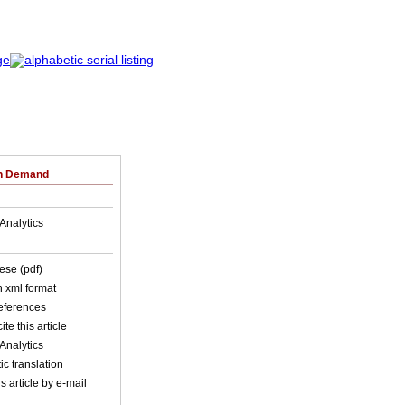
on Demand
Analytics
ese (pdf)
in xml format
references
ite this article
Analytics
c translation
s article by e-mail