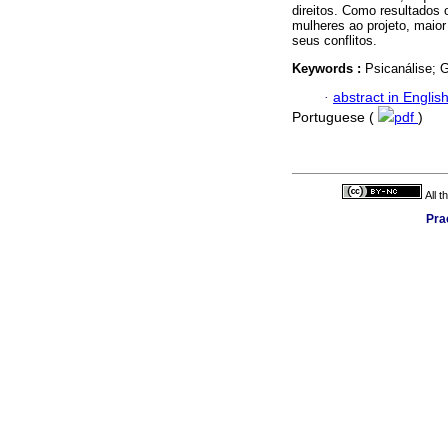
direitos. Como resultados 
mulheres ao projeto, maior
seus conflitos.
Keywords :
Psicanálise; G
·
abstract in Englis
Portuguese (
pdf
)
All 
Pra