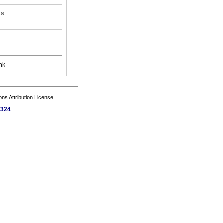
ks
nk
s Attribution License
7324