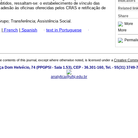
Indicators
obtidos, ressaltam-se: o estabelecimento de vínculo das
 adesão às oficinas oferecidas pelos CRAS e retificação de
Related lin
Share
rupo; Transferência; Assistência Social.
More
h
|
French
|
Spanish
·
text in Portuguese
·
More
Permali
the contents of this journal, except where otherwise noted, is licensed under a
Creative Common
ça Dom Helvécio, 74 (PPGPSI - Sala 1.53), CEP - 36.301-160, Tel. - 55(31) 3749-
analytica@ufsj.edu.br