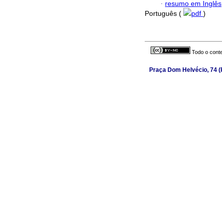
·
resumo em Inglês
Português (
pdf
)
Todo o conte
Praça Dom Helvécio, 74 (P