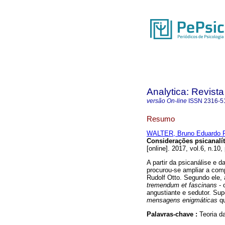
Analytica: Revista
versão On-line
ISSN
2316-5
Resumo
WALTER, Bruno Eduardo P
Considerações psicanalít
[online]. 2017, vol.6, n.10
A partir da psicanálise e 
procurou-se ampliar a com
Rudolf Otto. Segundo ele,
tremendum et fascinans
-
angustiante e sedutor. Su
mensagens enigmáticas
q
Palavras-chave :
Teoria d