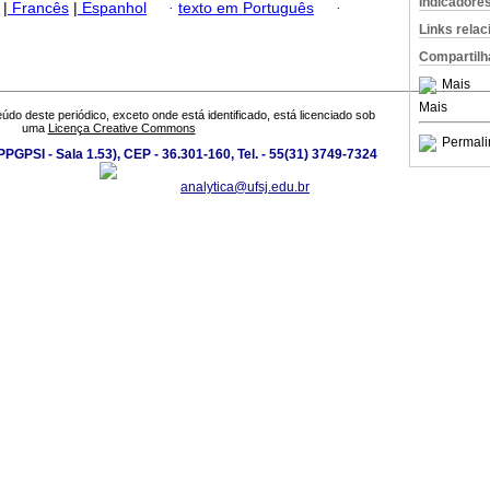
Indicadore
|
Francês
|
Espanhol
·
texto em Português
·
Links rela
Compartilh
Mais
Mais
údo deste periódico, exceto onde está identificado, está licenciado sob
uma
Licença Creative Commons
Permali
PGPSI - Sala 1.53), CEP - 36.301-160, Tel. - 55(31) 3749-7324
analytica@ufsj.edu.br