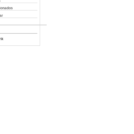
s
cionados
ar
nk