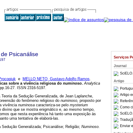
 de Psicanálise
Serviços P
197
Journal
SciELO 
rocopiuk
e
MELLO NETO, Gustavo Adolfo Ramos
.
Artigo
icas sobre a vivência religiosa do
numinoso
.
Analytica
, pp.16-27. ISSN 2316-5197.
Portugu
Artigo 
da Teoria da Sedução Generalizada, de Jean Laplanche,
preensão do fenômeno religioso do
numinoso,
proposto por
Referên
 a vivência
numinosa
caracteriza-se pelo
mysterium
Como cit
 o divino que se mostra enigmático e, ao mesmo tempo,
SciELO 
pomos que nesta experiência há tanto uma exposição às
uanto uma tentativa de elaborá-las.
Traduçã
Enviar e
a Sedução Generalizada; Psicanálise; Religião;
Numinoso
.