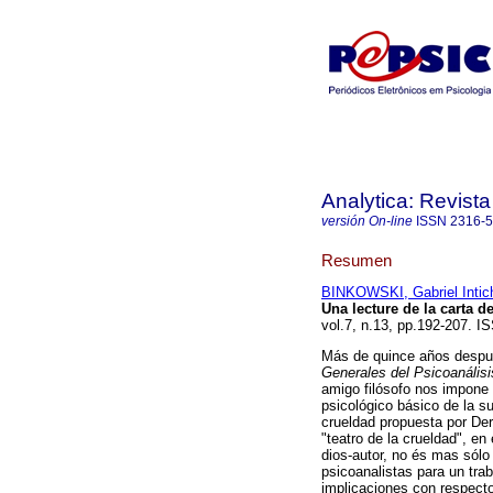
Analytica: Revista
versión On-line
ISSN
2316-
Resumen
BINKOWSKI, Gabriel Intic
Una lecture de la carta d
vol.7, n.13, pp.192-207. I
Más de quince años despué
Generales del Psicoanális
amigo filósofo nos impone
psicológico básico de la s
crueldad propuesta por Der
"teatro de la crueldad", en
dios-autor, no és mas sólo
psicoanalistas para un tra
implicaciones con respecto