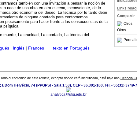
Indicadore
contramos también con una invitación a pensar la noción de
 Esto nace de una obra en otra escena, inconsciente, de lo
Links rela
marca otro economía del deseo. La técnica por lo tanto debe
Compartir
rramienta de ninguna coartada para contornemos
en precisamente para hacer frente a las consecuencias de la
Otros
da psíquica.
Otros
e muerte; La crueldad; La coartada; La técnica del
Permali
ugués
|
Inglés
|
Francés
·
texto en Portugués
·
Todo el contenido de esta revista, excepto dónde está identificado, está bajo una
Licencia 
ça Dom Helvécio, 74 (PPGPSI - Sala 1.53), CEP - 36.301-160, Tel. - 55(31) 3749-
analytica@ufsj.edu.br