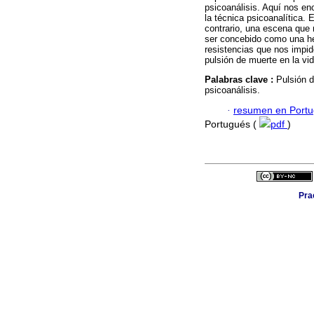
psicoanálisis. Aquí nos en
la técnica psicoanalítica.
contrario, una escena que 
ser concebido como una he
resistencias que nos impid
pulsión de muerte en la vi
Palabras clave :
Pulsión d
psicoanálisis.
·
resumen en Port
Portugués (
pdf
)
Pra