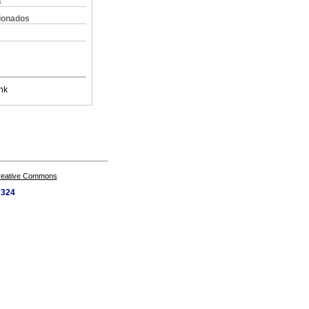
s
cionados
nk
Creative Commons
7324