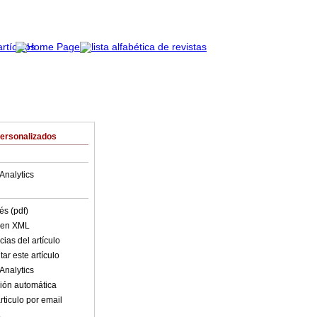
Personalizados
Analytics
és (pdf)
o en XML
ias del artículo
ar este artículo
Analytics
ión automática
rticulo por email