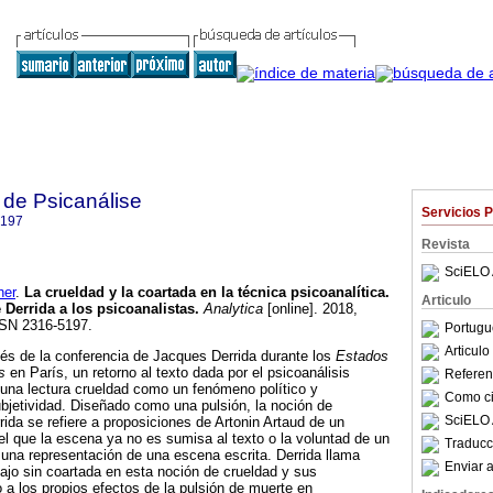
 de Psicanálise
Servicios 
5197
Revista
SciELO 
her
.
La crueldad y la coartada en la técnica psicoanalítica.
Articulo
e Derrida a los psicoanalistas
.
Analytica
[online]. 2018,
SSN 2316-5197.
Portugu
Articul
s de la conferencia de Jacques Derrida durante los
Estados
is
en París, un retorno al texto dada por el psicoanálisis
Referenc
 una lectura crueldad como un fenómeno político y
Como cit
ubjetividad. Diseñado como una pulsión, la noción de
SciELO 
rida se refiere a proposiciones de Artonin Artaud de un
 el que la escena ya no es sumisa al texto o la voluntad de un
Traducc
 una representación de una escena escrita. Derrida llama
Enviar a
bajo sin coartada en esta noción de crueldad y sus
 a los propios efectos de la pulsión de muerte en