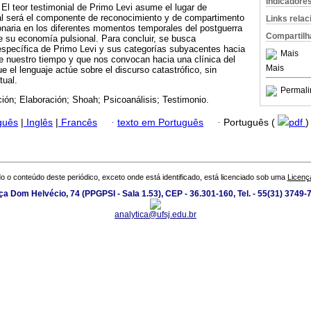
Indicadore
El teor testimonial de Primo Levi asume el lugar de
ual será el componente de reconocimiento y de compartimento
Links rela
onaria en los diferentes momentos temporales del postguerra
Compartilh
de su economía pulsional. Para concluir, se busca
específica de Primo Levi y sus categorías subyacentes hacia
Mais
e nuestro tiempo y que nos convocan hacia una clínica del
Mais
e el lenguaje actúe sobre el discurso catastrófico, sin
tual.
Permali
ión; Elaboración; Shoah; Psicoanálisis; Testimonio.
guês
|
Inglês
|
Francês
·
texto em Português
·
Português (
pdf
)
o o conteúdo deste periódico, exceto onde está identificado, está licenciado sob uma
Licenç
ça Dom Helvécio, 74 (PPGPSI - Sala 1.53), CEP - 36.301-160, Tel. - 55(31) 3749-
analytica@ufsj.edu.br