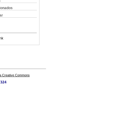
s
cionados
ar
nk
a Creative Commons
7324