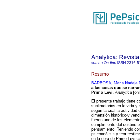
Analytica: Revista
versão On-line
ISSN
2316-5
Resumo
BARBOSA, Maria Nadeje P
a las cosas que se narra
Primo Levi
.
Analytica
[onl
El presente trabajo tiene c
sublimatorios en la vida y 
según la cual la actividad 
dimensión histórico-vivenci
fueron uno de los elemento
cumplimiento del destino pu
pensamiento. Teniendo como
psicoanálisis y teor testim
en la obra de Primo Levi c