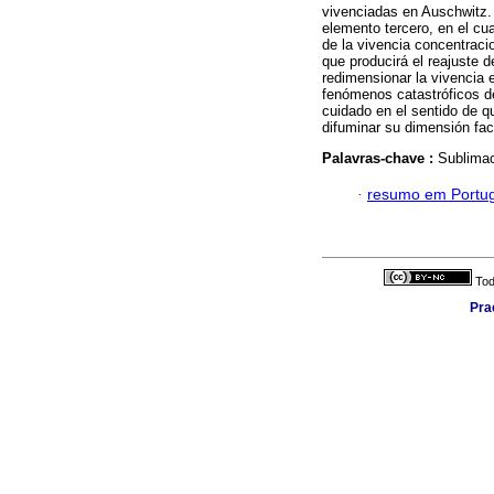
vivenciadas en Auschwitz. 
elemento tercero, en el c
de la vivencia concentraci
que producirá el reajuste 
redimensionar la vivencia 
fenómenos catastróficos d
cuidado en el sentido de qu
difuminar su dimensión fac
Palavras-chave :
Sublimac
·
resumo em Portu
Tod
Pra