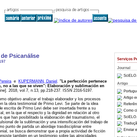
 de Psicanálise
Serviços P
197
Journal
SciELO 
ereira
e
KUPERMANN, Daniel
.
"La perfección pertenece
Artigo
n, no a las que se viven": Elaboración y sublimación en
ine]. 2018, vol.7, n.13, pp.218-237. ISSN 2316-5197.
Portugu
Artigo 
omo objetivo analizar el trabajo elaborador y los procesos
en la obra testimonial de Primo Levi. Se parte de la idea
Referên
de escrita de Primo Levi debe ser insertada frente a su
Como cit
al, en la que el respecto y la dignidad en relación al otro
SciELO 
s que han posibilitado la elaboración del traumatismo, el
lsional de la sublimación y una intensificación del trabajo de
Traduçã
 punto de partida un abordaje trasdisciplinar entre
Enviar e
onial, se busca demonstrar que a propia actividad de ficción
onsiste también en un testimonio sobre las atrocidades