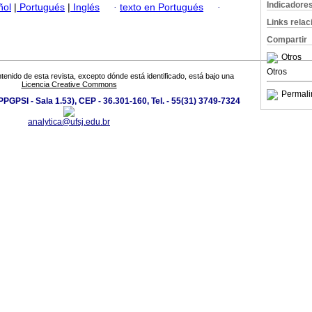
Indicadore
ñol
|
Portugués
|
Inglés
·
texto en Portugués
·
Links rela
Compartir
Otros
Otros
tenido de esta revista, excepto dónde está identificado, está bajo una
Licencia Creative Commons
Permali
PGPSI - Sala 1.53), CEP - 36.301-160, Tel. - 55(31) 3749-7324
analytica@ufsj.edu.br