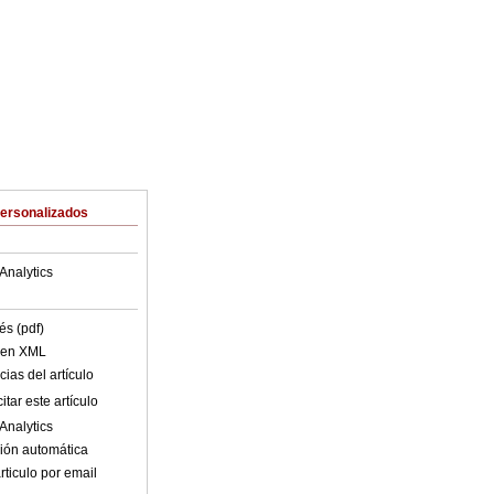
Personalizados
Analytics
és (pdf)
o en XML
ias del artículo
tar este artículo
Analytics
ión automática
rticulo por email