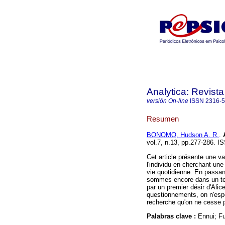
Analytica: Revista
versión On-line
ISSN
2316-
Resumen
BONOMO, Hudson A. R.
.
vol.7, n.13, pp.277-286. I
Cet article présente une var
l'individu en cherchant une 
vie quotidienne. En passan
sommes encore dans un ter
par un premier désir d'Alic
questionnements, on n'esp
recherche qu'on ne cesse pa
Palabras clave :
Ennui; Fu