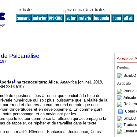
 de Psicanálise
Servicios 
5197
Revista
SciELO 
1
Aporias
na tecnocultura: Alice
.
Analytica
[online]. 2018,
Articulo
SSN 2316-5197.
Portugu
iété de questions liées à l'ennui que conduit à la fuite de
Articul
rêverie numérique qui soit plus jouissante que la réalité de la
Referenc
t par Freud et d'autres auteurs on rend compte que nous
rain d'incertitudes et en développement. En commençant
Como ci
e, notre personnage, et en naviguant par les
ère que le lecteur commence la réflexion qui accompagne la
SciELO 
s de rappeler, de répéter et de travailler dans le texte.
Traducc
Enviar a
ite de la réalité; Rêveries; Fantaisies; Jouissance; Corps.