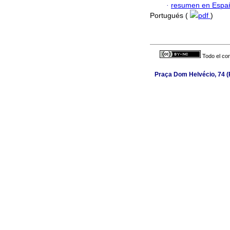
·
resumen en Espa
Portugués (
pdf
)
Todo el con
Praça Dom Helvécio, 74 (P