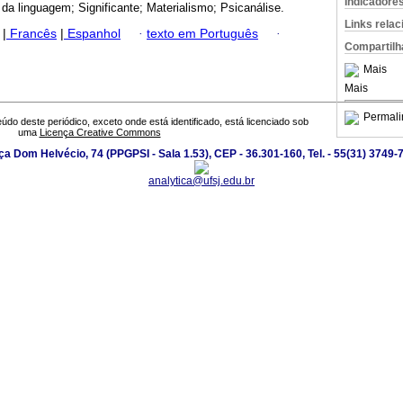
Indicadore
a da linguagem; Significante; Materialismo; Psicanálise.
Links rela
|
Francês
|
Espanhol
·
texto em Português
·
Compartilh
Mais
Mais
Permali
údo deste periódico, exceto onde está identificado, está licenciado sob
uma
Licença Creative Commons
ça Dom Helvécio, 74 (PPGPSI - Sala 1.53), CEP - 36.301-160, Tel. - 55(31) 3749-
analytica@ufsj.edu.br