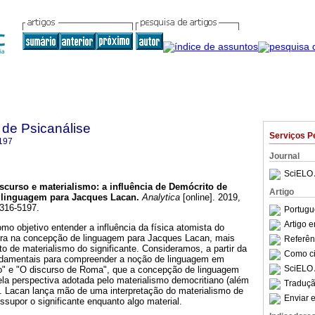
 de Psicanálise
Serviços P
197
Journal
SciELO 
scurso e materialismo
:
a influência de Demócrito de
Artigo
 linguagem para Jacques Lacan
.
Analytica
[online]. 2019,
2316-5197.
Portugu
Artigo 
mo objetivo entender a influência da física atomista do
era na concepção de linguagem para Jacques Lacan, mais
Referên
o de materialismo do significante. Consideramos, a partir da
Como cit
fundamentais para compreender a noção de linguagem em
SciELO 
o" e "O discurso de Roma", que a concepção de linguagem
la perspectiva adotada pelo materialismo democritiano (além
Traduçã
). Lacan lança mão de uma interpretação do materialismo de
Enviar e
supor o significante enquanto algo material.