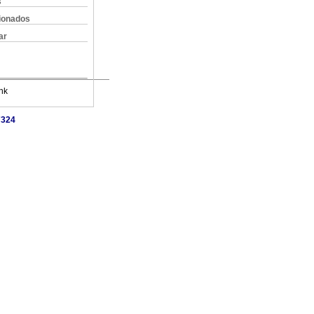
s
cionados
ar
nk
7324