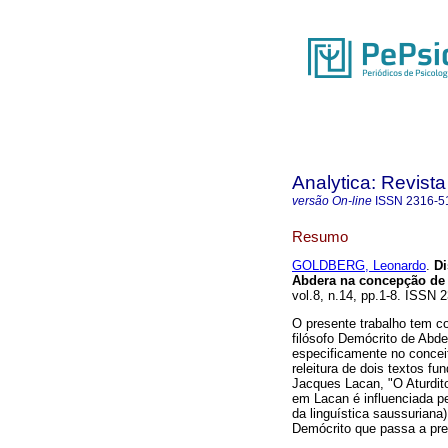
Analytica: Revista
versão On-line
ISSN
2316-5
Resumo
GOLDBERG, Leonardo
.
Di
Abdera na concepção de
vol.8, n.14, pp.1-8. ISSN 
O presente trabalho tem co
filósofo Demócrito de Abd
especificamente no conceit
releitura de dois textos 
Jacques Lacan, "O Aturdit
em Lacan é influenciada pe
da linguística saussuriana
Demócrito que passa a pres