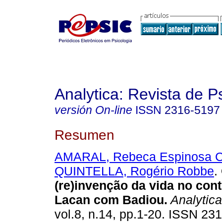
Analytica: Revista de P
versión On-line
ISSN
2316-5197
Resumen
AMARAL, Rebeca Espinosa C
QUINTELLA, Rogério Robbe
.
(re)invenção da vida no co
Lacan com Badiou
.
Analytica
vol.8, n.14, pp.1-20. ISSN 23