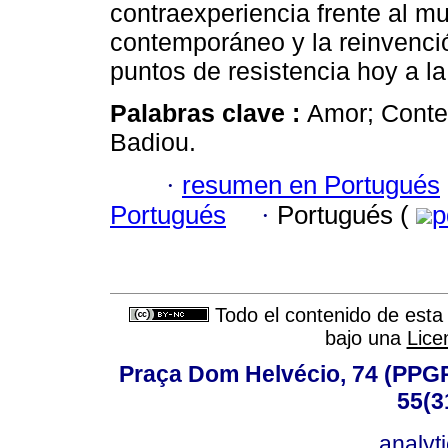
contraexperiencia frente al m
contemporáneo y la reinvenci
puntos de resistencia hoy a l
Palabras clave :
Amor; Conte
Badiou.
·
resumen en Portugués
Portugués
·
Portugués (
p
Todo el contenido de esta 
bajo una
Lice
Praça Dom Helvécio, 74 (PPGPSI
55(3
analyt