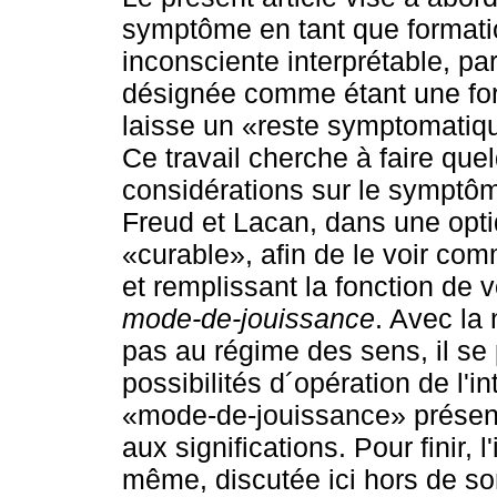
symptôme en tant que formati
inconsciente interprétable, par
désignée comme étant une for
laisse un «reste symptomatiq
Ce travail cherche à faire que
considérations sur le symptôm
Freud et Lacan, dans une opt
«curable», afin de le voir com
et remplissant la fonction de v
mod
e-de-j
ouissance
. Avec la
pas au régime des sens, il se 
possibilités d´opération de l'i
«mode-de-jouissance» présen
aux significations. Pour finir, 
même, discutée ici hors de son 