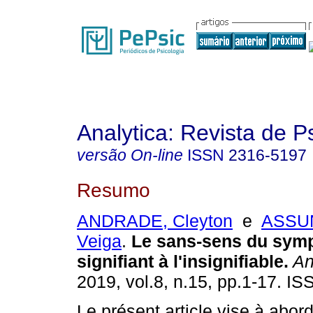
Analytica: Revista de P
versão On-line
ISSN
2316-5197
Resumo
ANDRADE, Cleyton
e
ASSUN
Veiga
.
Le sans-sens du sym
signifiant à l'insignifiable
.
An
2019, vol.8, n.15, pp.1-17. I
Le présent article vise à abord