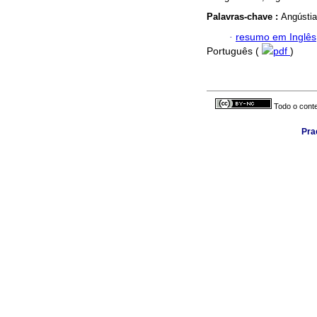
Palavras-chave :
Angústia
·
resumo em Inglês
Português (
pdf
)
Todo o conte
Pra