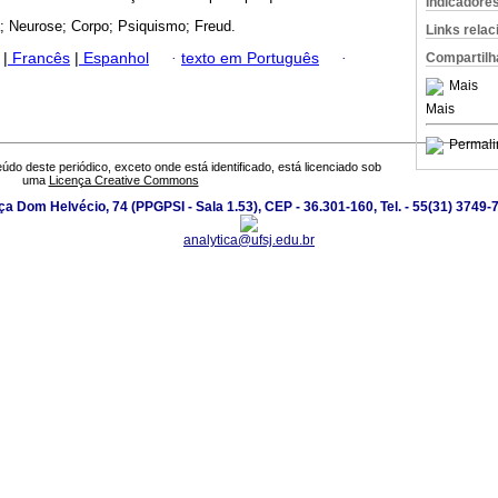
Indicadore
; Neurose; Corpo; Psiquismo; Freud.
Links rela
|
Francês
|
Espanhol
·
texto em Português
·
Compartilh
Mais
Mais
Permali
údo deste periódico, exceto onde está identificado, está licenciado sob
uma
Licença Creative Commons
ça Dom Helvécio, 74 (PPGPSI - Sala 1.53), CEP - 36.301-160, Tel. - 55(31) 3749-
analytica@ufsj.edu.br