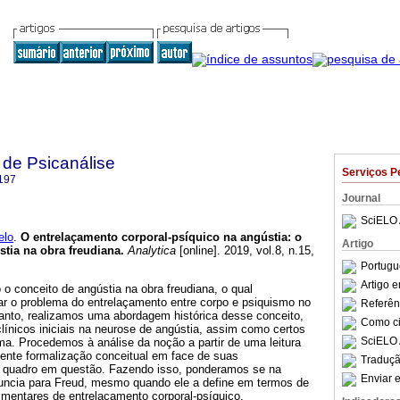
 de Psicanálise
Serviços P
197
Journal
SciELO 
elo
.
O entrelaçamento corporal-psíquico na angústia
:
o
Artigo
tia na obra freudiana
.
Analytica
[online]. 2019, vol.8, n.15,
Portugu
Artigo 
 o conceito de angústia na obra freudiana, o qual
ar o problema do entrelaçamento entre corpo e psiquismo no
Referên
 tanto, realizamos uma abordagem histórica desse conceito,
Como cit
 clínicos iniciais na neurose de angústia, assim como certos
SciELO 
ma. Procedemos à análise da noção a partir de uma leitura
piente formalização conceitual em face de suas
Traduçã
no quadro em questão. Fazendo isso, ponderamos se na
Enviar e
uncia para Freud, mesmo quando ele a define em termos de
dimentares de entrelaçamento corporal-psíquico.