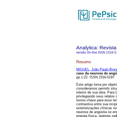
Analytica: Revista
versão On-line
ISSN
2316-5
Resumo
MIGUEL, João Paulo Brun
caso da neurose de angús
pp.1-22. ISSN 2316-5197.
Este artigo toma por objeto
consideramos permitir situ
interior de sua obra. Para
privilegiando seus relatos
textos-chave para esse te
contrastiva entre sua inci
exteriorizações clínicas 
neurose de angústia se en
energia física, regimes ru