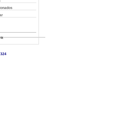
s
cionados
ar
nk
7324