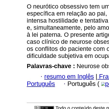
O neurótico obsessivo tem u
específica em relação ao pai
intensa hostilidade e tentativa
e, simultaneamente, pelo amo
à lei paterna. O presente arti
caso clínico de neurose obse
os conflitos do paciente com o
dificuldade subjetiva em ocupa
Palavras-chave :
Neurose obs
·
resumo em Inglês
|
Fra
Português
·
Português (
p
Todo o conteúdo deste pe