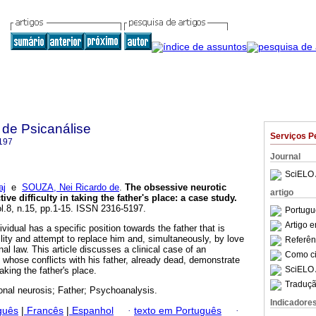
 de Psicanálise
Serviços P
197
Journal
SciELO 
aj
e
SOUZA, Nei Ricardo de
.
The obsessive neurotic
artigo
ive difficulty in taking the father's place
:
a case study
.
ol.8, n.15, pp.1-15. ISSN 2316-5197.
Portugu
Artigo 
vidual has a specific position towards the father that is
lity and attempt to replace him and, simultaneously, by love
Referên
al law. This article discusses a clinical case of an
Como cit
 whose conflicts with his father, already dead, demonstrate
SciELO 
taking the father's place.
Traduçã
nal neurosis; Father; Psychoanalysis.
Indicadore
guês
|
Francês
|
Espanhol
·
texto em Português
·