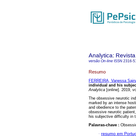
Analytica: Revista
versão On-line
ISSN
2316-5
Resumo
FERREIRA, Vanessa Sajn
individual and his subject
Analytica
[online]. 2019, v
The obsessive neurotic indi
marked by an intense hosti
and obedience to the patern
obsessive neurotic patient,
his subjective difficulty in 
Palavras-chave :
Obsessio
·
resumo em Portu