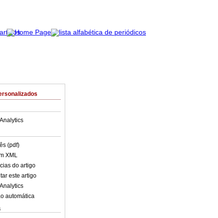
ersonalizados
Analytics
ês (pdf)
em XML
cias do artigo
ar este artigo
Analytics
o automática
s