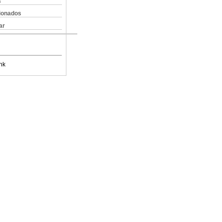
s
cionados
ar
nk