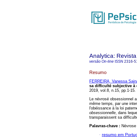
Analytica: Revista
versão On-line
ISSN
2316-5
Resumo
FERREIRA, Vanessa Sajn
sa difficulté subjective à
2019, vol.8, n.15, pp.1-15
Le névrosé obsessionnel a 
même temps, par une intense
l'obéissance à la loi patern
obsessionnelle
, dans leque
transparaissent sa difficul
Palavras-chave :
Névrose 
·
resumo em Portu