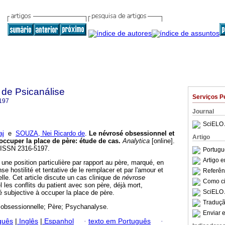
 de Psicanálise
Serviços P
197
Journal
SciELO 
aj
e
SOUZA, Nei Ricardo de
.
Le névrosé obsessionnel et
Artigo
 occuper la place de père
:
étude de cas
.
Analytica
[online].
. ISSN 2316-5197.
Portugu
Artigo 
une position particulière par rapport au père, marqué, en
 hostilité et tentative de le remplacer et par l'amour et
Referên
elle. Cet article discute un cas clinique de
névrose
Como cit
l les conflits du patient avec son père, déjà mort,
SciELO 
té subjective à occuper la place de père.
Traduçã
obsessionnelle; Père; Psychanalyse.
Enviar e
guês
|
Inglês
|
Espanhol
·
texto em Português
·