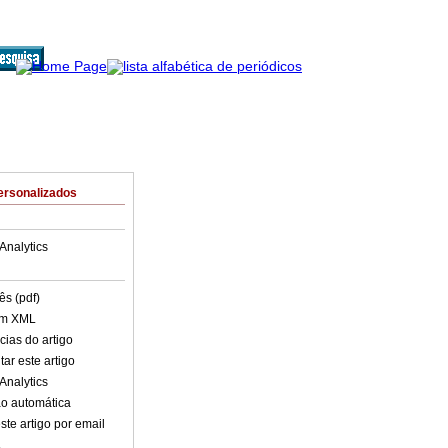
ersonalizados
Analytics
ês (pdf)
em XML
cias do artigo
ar este artigo
Analytics
o automática
ste artigo por email