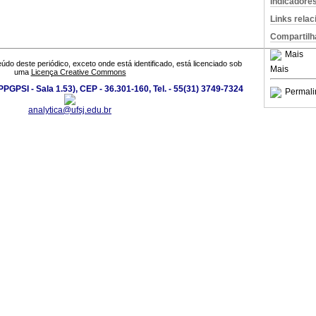
Indicadore
Links rela
Compartilh
Mais
údo deste periódico, exceto onde está identificado, está licenciado sob
Mais
uma
Licença Creative Commons
PGPSI - Sala 1.53), CEP - 36.301-160, Tel. - 55(31) 3749-7324
Permali
analytica@ufsj.edu.br